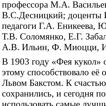
профессора М.А. Васильев
В.С.Десницкий; доценты 
педагоги Г.А. Еникеева, 
Т.В. Соломянко, Е.Г. Заба
А.В. Ильин, Ф. Миоцци, И
В 1903 году «Фея кукол» 
этому способствовало её
Львом Бакстом. К счастью
сохранились, и сегодня п
использовать самые лучш