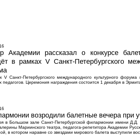
16
ор Академии рассказал о конкурсе балет
дёт в рамках V Санкт-Петербургского меж
ма
х V Санкт-Петербургского международного культурного форума
х педагогов. Церемония награждения состоится 1 декабря в Эрмит
16
армонии возродили балетные вечера при 
ря в Большом зале Санкт-Петербургской филармонии имени Д.Д. 
алерины Мариинского театра, педагога-репетитора Академии Русск
ой, в котором наравне со звездами мирового балета выступили во