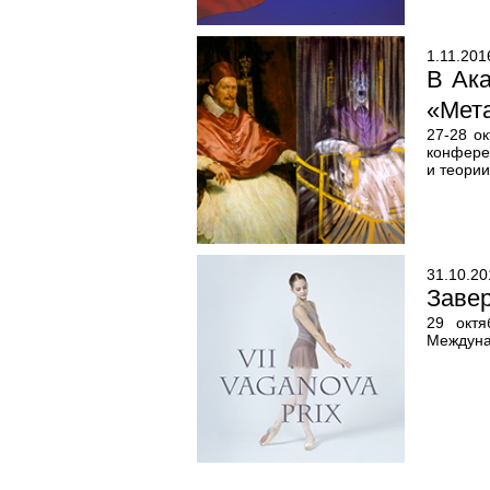
1.11.201
В Ак
«Мет
27-28 о
конфере
и теории
31.10.20
Заве
29 октя
Междуна