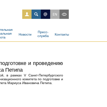
ательная
Пресс-
иальная
Новости
Контакты
служба
бота
подготовке и проведению
са Петипа
й, в рамках V Санкт-Петербургского
изационного комитета по подготовке и
лета Мариуса Ивановича Петипа.