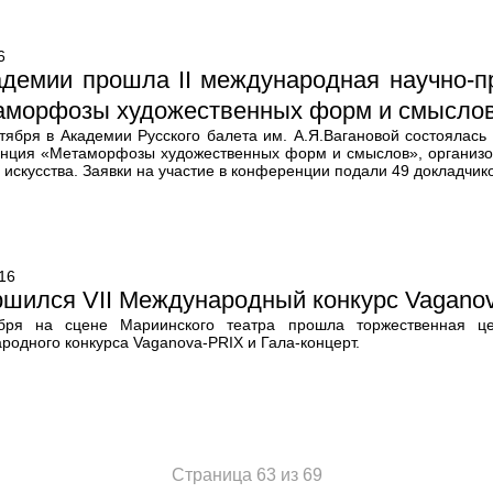
6
адемии прошла II международная научно-п
аморфозы художественных форм и смысло
ктября в Академии Русского балета им. А.Я.Вагановой состоялась
нция «Метаморфозы художественных форм и смыслов», организо
 искусства. Заявки на участие в конференции подали 49 докладчико
16
ршился VII Международный конкурс Vagano
бря на сцене Мариинского театра прошла торжественная це
родного конкурса Vaganova-PRIX и Гала-концерт.
Страница 63 из 69