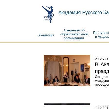
Академия Русского ба
Сведения об
Поступл
образовательной
Академия
в Акаде
организации
2.12.201
В Ак
празд
Сегодня
междуна
проведе
1.12.201