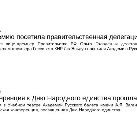
6
мию посетила правительственная делегаци
я вице-премьер Правительства РФ Ольга Голодец и делегац
телем премьера Госсовета КНР Лю Яньдун посетили Академию Русс
6
еренция к Дню Народного единства прошла
я в Учебном театре Академии Русского балета имени А.Я. Ваган
еская конференция, посвященная Дню Народного единства.