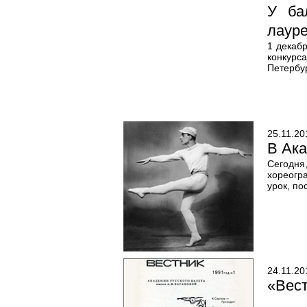
У ба
лаур
1 декаб
конкурс
Петербу
25.11.20
В Ака
Сегодня
хореогр
урок, по
24.11.20
«Вест