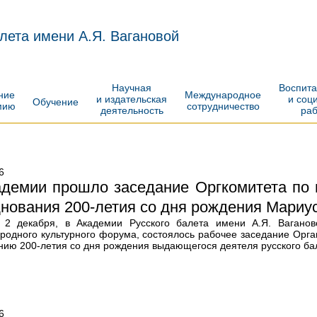
лета имени А.Я. Вагановой
Научная
Воспит
ение
Международное
и издательская
и соц
Обучение
мию
сотрудничество
деятельность
ра
6
адемии прошло заседание Оргкомитета по 
нования 200-летия со дня рождения Мариу
 2 декабря, в Академии Русского балета имени А.Я. Ваганово
родного культурного форума, состоялось рабочее заседание Орган
нию 200-летия со дня рождения выдающегося деятеля русского ба
6