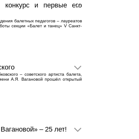
й конкурс и первые его
дения балетных педагогов – лауреатов
оты секции «Балет и танец» V Санкт-
ского
овского – советского артиста балета,
мени А.Я. Вагановой прошёл открытый
Вагановой» – 25 лет!