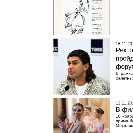
16.11.20
Рект
прой
фору
В рамка
балетны
12.11.20
В фил
10 нояб
прима-б
Махалин