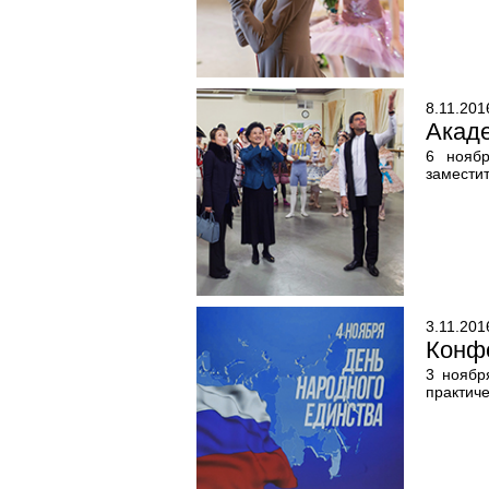
8.11.201
Акаде
6 ноябр
замести
3.11.201
Конф
3 ноябр
практич