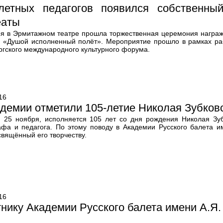
летных педагогов появился собственны
еаты
ря в Эрмитажном театре прошла торжественная церемония награж
а «Душой исполненный полёт». Мероприятие прошло в рамках раб
ргского международного культурного форума.
16
демии отметили 105-летие Николая Зубков
, 25 ноября, исполняется 105 лет со дня рождения Николая Зубк
афа и педагога. По этому поводу в Академии Русского балета и
свящённый его творчеству.
16
нику Академии Русского балета имени А.Я. 