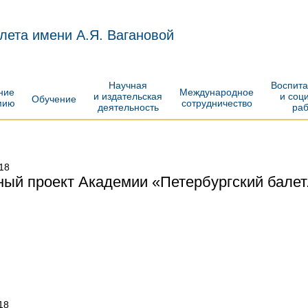
лета имени А.Я. Вагановой
Научная
Воспит
ение
Международное
и издательская
и соц
Обучение
мию
сотрудничество
деятельность
ра
18
ый проект Академии «Петербургский балет
18