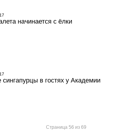
17
алета начинается с ёлки
17
сингапурцы в гостях у Академии
Страница 56 из 69