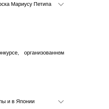
оска Мариусу Петипа
курсе, организованном
пы и в Японии