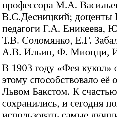
профессора М.А. Васильев
В.С.Десницкий; доценты 
педагоги Г.А. Еникеева, 
Т.В. Соломянко, Е.Г. Заба
А.В. Ильин, Ф. Миоцци, И
В 1903 году «Фея кукол» 
этому способствовало её
Львом Бакстом. К счастью
сохранились, и сегодня п
использовать самые лучш