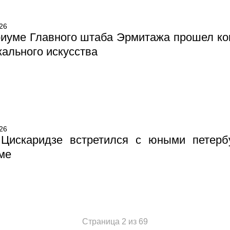
26
риуме Главного штаба Эрмитажа прошел ко
ального искусства
26
 Цискаридзе встретился с юными петер
ме
Страница 2 из 69