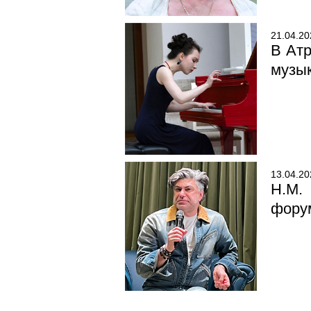
21.04.20
В Ат
музык
13.04.20
Н.М.
фору