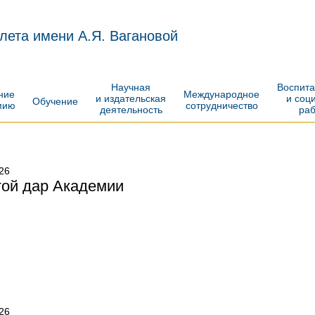
лета имени А.Я. Вагановой
Научная
Воспит
ение
Международное
и издательская
и соц
Обучение
мию
сотрудничество
деятельность
ра
26
той дар Академии
26