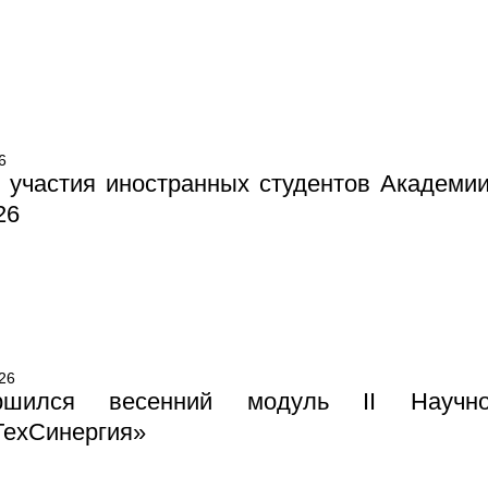
6
 участия иностранных студентов Академии
26
26
ршился весенний модуль II Научно-
ТехСинергия»