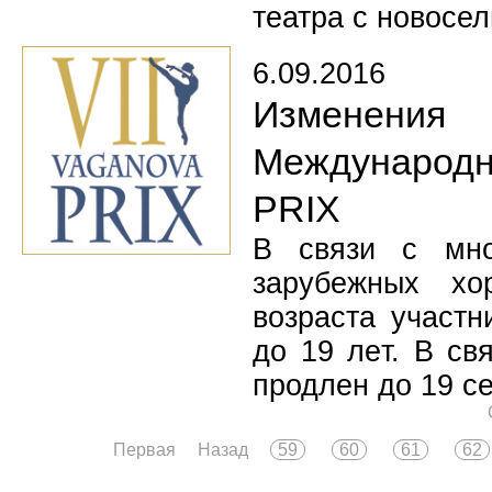
театра с новосел
6.09.2016
Изменения
Международно
PRIX
В связи с мно
зарубежных хо
возраста участн
до 19 лeт. В св
продлен до 19 се
Первая
Назад
59
60
61
62