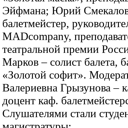
Эйфмана; Юрий Смекалов 
балетмейстер, руководите
MADcompany, преподават
театральной премии Росси
Марков – солист балета, 
«Золотой софит». Модера
Валериевна Грызунова – к
доцент каф. балетмейстер
Слушателями стали студен
магистратуры;