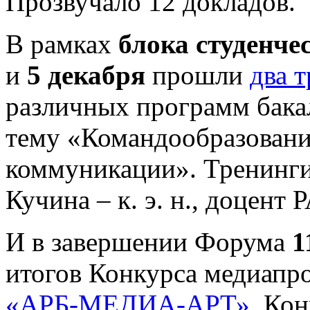
Прозвучало 12 докладов.
В рамках
блока студенче
и
5 декабря
прошли
два 
различных программ бака
тему «Командообразован
коммуникации». Тренинги
Кучина – к. э. н., доцент
И в завершении Форума
1
итогов Конкурса медиапр
«АРБ-МЕДИА-АРТ»
. Ко