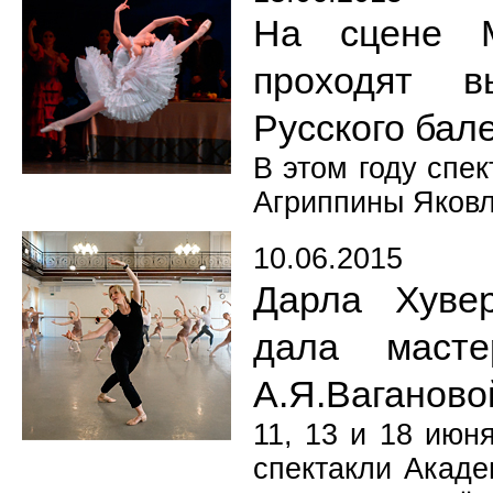
На сцене М
проходят в
Русского бал
В этом году спе
Агриппины Яковл
10.06.2015
Дарла Хувер
дала масте
А.Я.Ваганово
11, 13 и 18 июн
спектакли Акаде