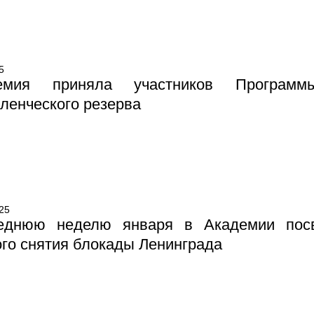
5
емия приняла участников Программ
ленческого резерва
25
еднюю неделю января в Академии посв
го снятия блокады Ленинграда