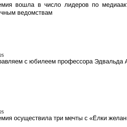
емия вошла в число лидеров по медиаакт
ичным ведомствам
25
равляем с юбилеем профессора Эдвальда 
25
мия осуществила три мечты с «Ёлки желан