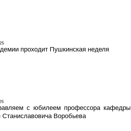
25
адемии проходит Пушкинская неделя
25
равляем с юбилеем профессора кафедры 
я Станиславовича Воробьева