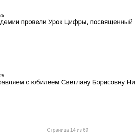
25
адемии провели Урок Цифры, посвященный 
25
равляем с юбилеем Светлану Борисовну Ни
Страница 14 из 69