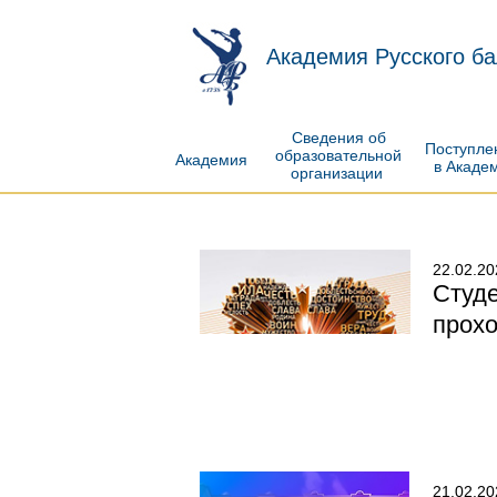
Академия Русского ба
Сведения об
Поступл
образовательной
Академия
в Акаде
организации
22.02.20
Студ
прохо
21.02.20