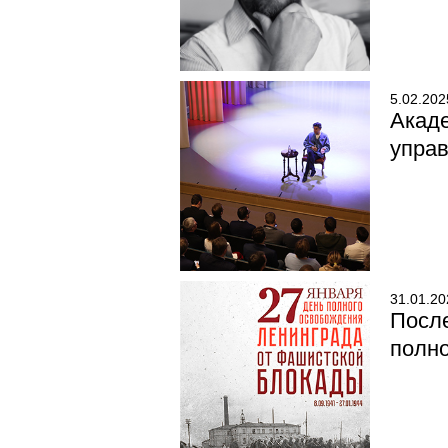
5.02.202
Акад
управ
31.01.20
Посл
полно