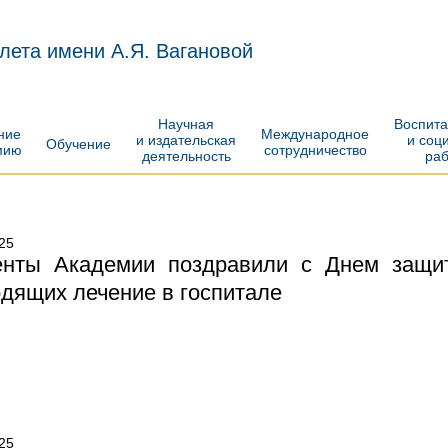
лета имени А.Я. Вагановой
Научная
Воспит
ение
Международное
и издательская
и соц
Обучение
мию
сотрудничество
деятельность
ра
25
енты Академии поздравили с Днем защит
дящих лечение в госпитале
25