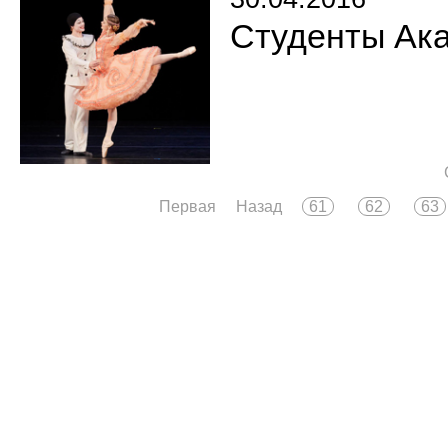
Студенты Ак
Первая
Назад
61
62
63