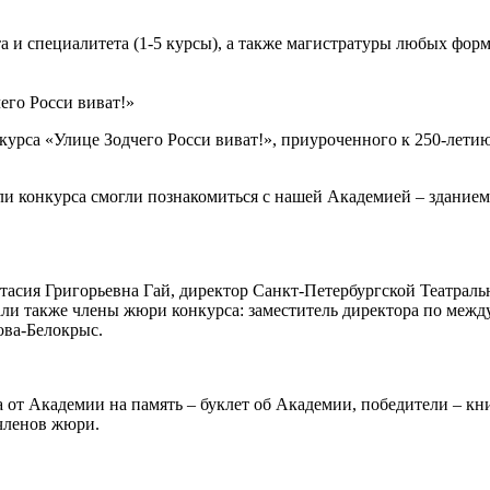
 и специалитета (1-5 курсы), а также магистратуры любых форм 
его Росси виват!»
курса «Улице Зодчего Росси виват!», приуроченного к 250-лети
и конкурса смогли познакомиться с нашей Академией – зданием
тасия Григорьевна Гай, директор Санкт-Петербургской Театраль
ли также члены жюри конкурса: заместитель директора по ме
ва-Белокрыс.
 от Академии на память – буклет об Академии, победители – кни
членов жюри.