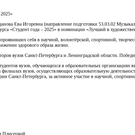
 2025»
цанова Ева Игоревна (направление подготовки 53.03.02 Музыкал
курса «Студент года – 2025» в номинации «Лучший в художестве
 проявивших себя в научной, волонтёрской, спортивной, творче
движении здорового образа жизни.
торов вузов Санкт-Петербурга и Ленинградской области. Побед
студентов вузов, обучающихся в образовательных организациях 
а филиалах вузов, осуществляющих образовательную деятельно
и Санкт-Петербурга, за активное участие в научной, спортивно
и Плисецкой