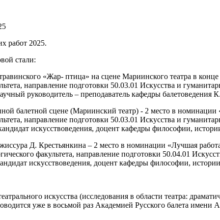
25
х работ 2025.
вой стали:
равинского «Жар- птица» на сцене Мариинского театра в конце 
ультета, направление подготовки 50.03.01 Искусства и гуманита
научный руководитель – преподаватель кафедры балетоведения К.
нной балетной сцене (Мариинский театр) - 2 место в номинации
ультета, направление подготовки 50.03.01 Искусства и гуманита
кандидат искусствоведения, доцент кафедры философии, истории
жиссура Д. Крестьянкина – 2 место в номинации «Лучшая работ
гогического факультета, направление подготовки 50.04.01 Искус
кандидат искусствоведения, доцент кафедры философии, истории 
атрального искусства (исследования в области театра: драматиче
роводится уже в восьмой раз Академией Русского балета имени 