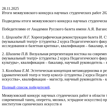
28.11.2025
Итоги межвузовского конкурса научных студенческих работ 20
Подведены итоги межвузовского конкурса научных студенчески
Победителями от Академии Русского балета имени А.Я. Вагано
1.
Цецхладзе Н.Г.
Хореографическая реконструкция балета И. Ст
(музыкальный театр)» (студентка 2 курса Педагогического фак
исследования и балетная критика», квалификация – бакалавр, 
2.
Шигаева П.В.
Визуальная репрезентация востока на совреме
(музыкальный театр)» (студентка 2 курса Педагогического фак
культуры», квалификация – бакалавр, научный руководитель – 
3.
Колодина Е.М.
Эстетическая концепция метамодернизма и ре
(драматический театр и театр кукол)» (студентка 2 курса Педа
искусства», квалификация – магистр, научный руководитель - 
Полный список победителей
.
Межвузовский конкурс научных студенческих работ в области те
современный танец, оперетта, мюзикл, эстрадное искусство) п
институтом сценических искусств и