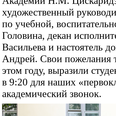
Академии Н.М. Цискаридз
художественный руководи
по учебной, воспитательн
Головина, декан исполнит
Васильева и
настоятель д
Андрей
. Свои пожелания т
этом году, выразили студ
в 9:20 для наших «перво
академический звонок.