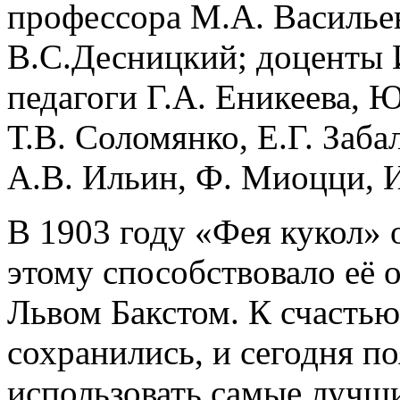
профессора М.А. Васильев
В.С.Десницкий; доценты 
педагоги Г.А. Еникеева, 
Т.В. Соломянко, Е.Г. Заба
А.В. Ильин, Ф. Миоцци, И
В 1903 году «Фея кукол» 
этому способствовало её
Львом Бакстом. К счастью
сохранились, и сегодня п
использовать самые лучш