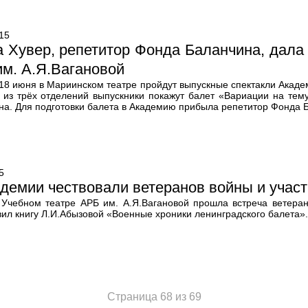
15
 Хувер, репетитор Фонда Баланчина, дала
м. А.Я.Вагановой
 18 июня в Мариинском театре пройдут выпускные спектакли Акаде
 из трёх отделений выпускники покажут балет «Вариации на те
на. Для подготовки балета в Академию прибыла репетитор Фонда 
5
демии чествовали ветеранов войны и учас
 Учебном театре АРБ им. А.Я.Вагановой прошла встреча ветеран
ил книгу Л.И.Абызовой «Военные хроники ленинградского балета».
Страница 68 из 69