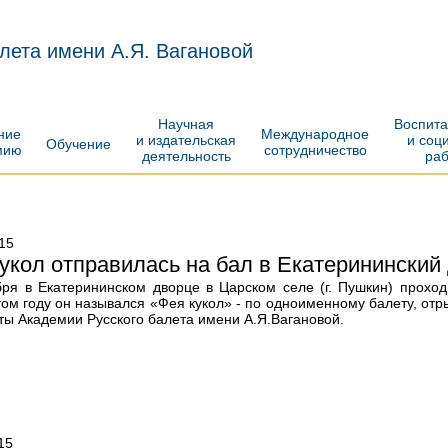
лета имени А.Я. Вагановой
Научная
Воспит
ение
Международное
и издательская
и соц
Обучение
мию
сотрудничество
деятельность
ра
15
укол отправилась на бал в Екатерининский
бря в Екатерининском дворце в Царском селе (г. Пушкин) прохо
том году он назывался «Фея кукол» - по одноименному балету, отр
ты Академии Русского балета имени А.Я.Вагановой.
15