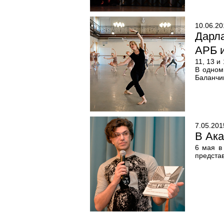
10.06.20
Дарла
АРБ и
11, 13 и
В одном
Баланчи
7.05.201
В Ака
6 мая в
представ