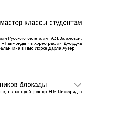
 мастер-классы студентам
мии Русского балета им. А.Я.Вагановой.
му «Раймонды» в хореографии Джорджа
Баланчина в Нью Йорке Дарла Хувер.
тников блокады
ов, на которой ректор Н.М.Цискаридзе