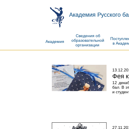
Академия Русского ба
Сведения об
Поступл
образовательной
Академия
в Акаде
организации
13.12.20
Фея к
12 дека
бал. В э
и студен
27.11.20