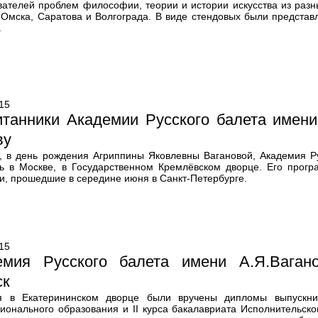
вателей проблем философии, теории и истории искусства из разны
 Омска, Саратова и Волгограда. В виде стендовых были представ
.
15
итанники Академии Русского балета имени
ву
, в день рождения Агриппины Яковлевны Вагановой, Академия Ру
ль в Москве, в Государственном Кремлёвском дворце. Его прогр
и, прошедшие в середине июня в Санкт-Петербурге.
15
емия Русского балета имени А.Я.Ваган
ск
 в Екатерининском дворце были вручены дипломы выпускник
ионального образования и II курса бакалавриата Исполнительског