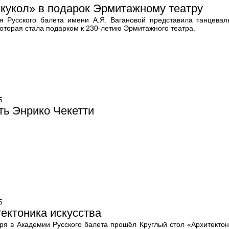
кукол» в подарок Эрмитажному театру
я Русского балета имени А.Я. Вагановой представила танцева
которая стала подарком к 230-летию Эрмитажного театра.
5
ть Энрико Чекетти
5
ектоника искусства
бря в Академии Русского балета прошёл Круглый стол «Архитектон