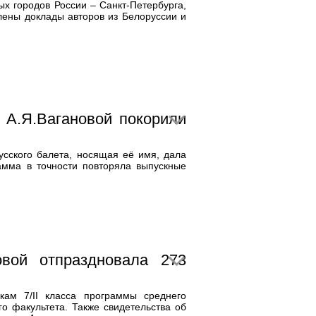
х городов России – Санкт-Петербурга,
лены доклады авторов из Белоруссии и
 А.Я.Вагановой покорили
сского балета, носящая её имя, дала
амма в точности повторяла выпускные
овой отпраздновала 273
ам 7/II класса программы среднего
о факультета. Также свидетельства об