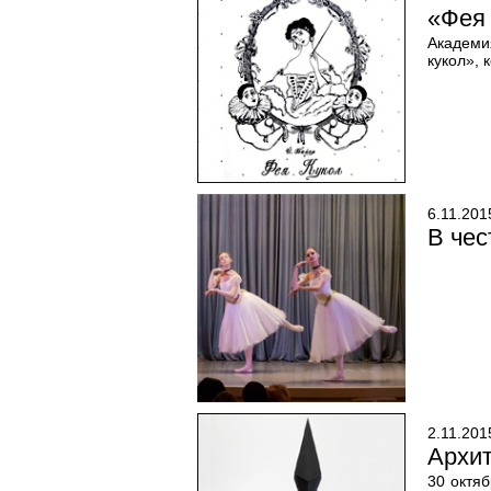
«Фея 
Академи
кукол», 
6.11.201
В чес
2.11.201
Архит
30 октя