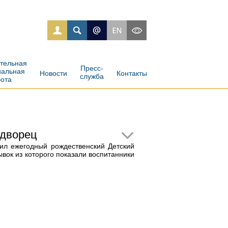
ательная
Пресс-
иальная
Новости
Контакты
служба
бота
 дворец
дил ежегодный рождественский Детский
ывок из которого показали воспитанники