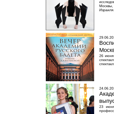
исследо
Москвы,
Израиля
29.06.20
Восп
Моск
26 июня
спектак
спектакл
24.06.20
Акад
выпу
23 июня
професс