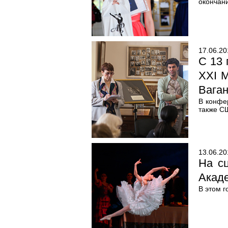
окончан
17.06.20
С 13 
XXI 
Вага
В конфе
также С
13.06.20
На с
Акаде
В этом г