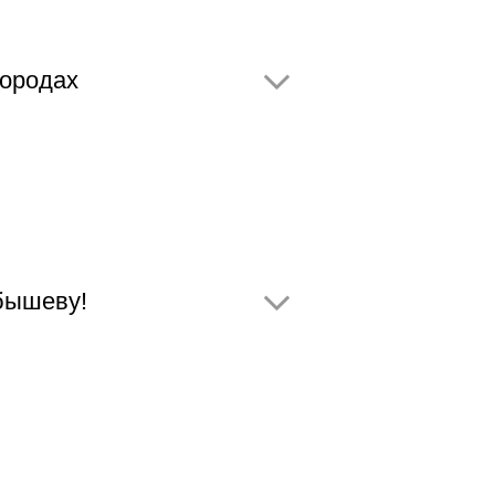
городах
бышеву!