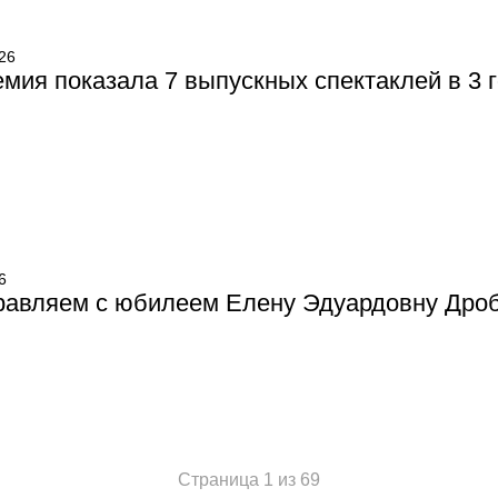
26
мия показала 7 выпускных спектаклей в 3 
6
равляем с юбилеем Елену Эдуардовну Дро
Страница 1 из 69