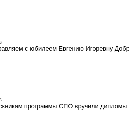
6
равляем с юбилеем Евгению Игоревну Добр
6
скникам программы СПО вручили дипломы 