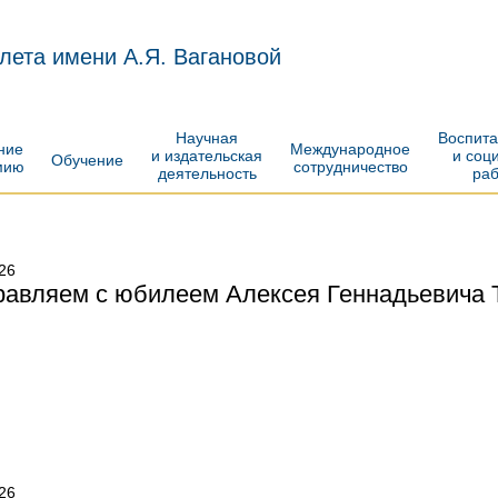
лета имени А.Я. Вагановой
Научная
Воспит
ение
Международное
и издательская
и соц
Обучение
мию
сотрудничество
деятельность
ра
26
авляем с юбилеем Алексея Геннадьевича 
26