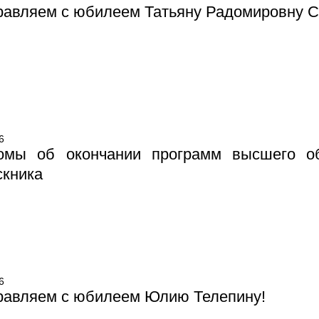
авляем с юбилеем Татьяну Радомировну С
6
омы об окончании программ высшего об
скника
6
равляем с юбилеем Юлию Телепину!