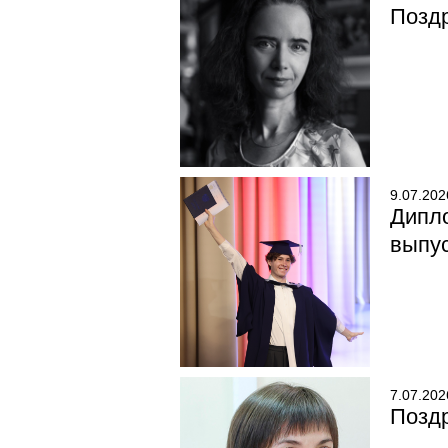
Поздр
9.07.202
Дипл
выпу
7.07.202
Позд