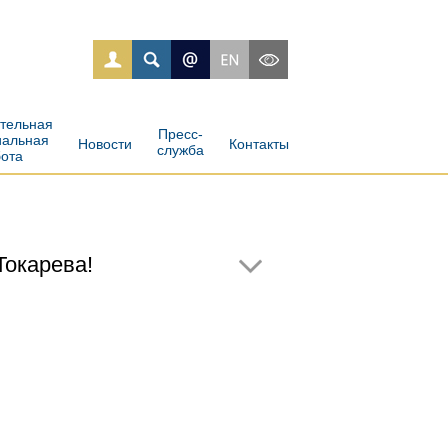
ательная
Пресс-
иальная
Новости
Контакты
служба
бота
Токарева!