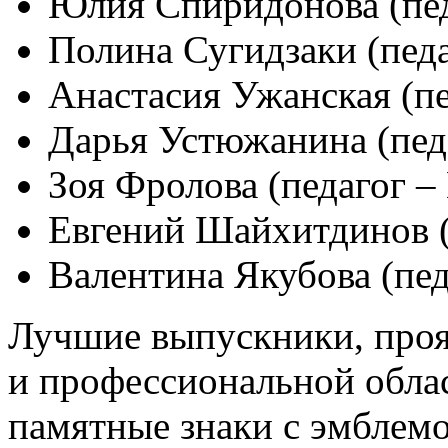
Юлия Спиридонова (пед
Полина Сугидзаки (педа
Анастасия Ужанская (пе
Дарья Устюжанина (педа
Зоя Фролова (педагог –
Евгений Шайхитдинов (
Валентина Якубова (пед
Лучшие выпускники, проя
и
профессиональной обла
памятные знаки с эмблемо