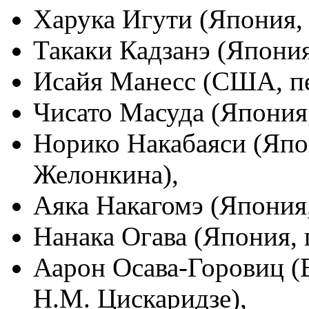
Харука Игути (Япония, 
Такаки Кадзанэ (Япония
Исайя Манесс (США, пе
Чисато Масуда (Япония,
Норико Накабаяси (Япон
Желонкина),
Аяка Накагомэ (Япония,
Нанака Огава (Япония, 
Аарон Осава-Горовиц (
Н.М. Цискаридзе),