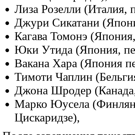
Лиза Розелли (Италия, 
Джури Сикатани (Япония
Кагава Томонэ (Япония,
Юки Утида (Япония, пе
Вакана Хара (Япония пе
Тимоти Чаплин (Бельгия
Джона Шродер (Канада, 
Марко Юусела (Финлянд
Цискаридзе),