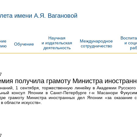
лета имени А.Я. Вагановой
Научная
Воспит
ение
Международное
и издательская
и соц
Обучение
мию
сотрудничество
деятельность
ра
7
мия получила грамоту Министра иностран
знаний, 1 сентября, торжественную линейку в Академии Русского
ьный консул Японии в Санкт-Петербурге г-н Масанори Фукусим
дзе грамоту Министра иностранных дел Японии «за оказание с
в области искусств».
7