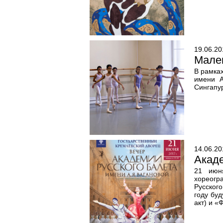
19.06.20
Мален
В рамка
имени А
Сингапур
14.06.20
Акаде
21 июн
хореогр
Русского
году бу
акт) и «