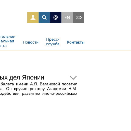
ательная
Пресс-
иальная
Новости
Контакты
служба
бота
ных дел Японии
 балета имени А.Я. Вагановой посетил
а. Он вручил ректору Академии Н.М.
одействия развитию японо-российских