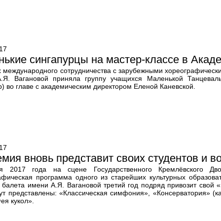
17
ькие сингапурцы на мастер-классе в Акад
х международного сотрудничества с зарубежными хореографическ
.Я. Вагановой приняла группу учащихся Маленькой Танцевальн
) во главе с академическим директором Еленой Каневской.
17
мия вновь представит своих студентов и в
я 2017 года на сцене Государственного Кремлёвского Дв
афическая программа одного из старейших культурных образова
 балета имени А.Я. Вагановой третий год подряд привозит свой «
дут представлены: «Классическая симфония», «Консерватория» (ка
Фея кукол».