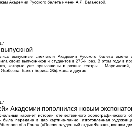
кам Академии Русского балета имени А.Я. Вагановой.
17
 выпускной
лись выпускные спектакли Академии Русского балета имени А
вила своих выпускников и студентов в 275-й раз. В этом году в 
ика, которые уже приглашены в разные театры – Мариинский, 
 Якобсона, Балет Бориса Эйфмана и другие.
17
ей» Академии пополнился новым экспонато
иальный кабинет истории отечественного хореографического о
 была передана в дар картина-панно, изготовленная художниц
Afternoon of a Faun» («Послеполуденный отдых Фавна», костюм для