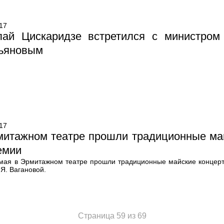
17
лай Цискаридзе встретился с министром
ьяновым
17
митажном театре прошли традиционные ма
емии
 мая в Эрмитажном театре прошли традиционные майские концерт
Я. Вагановой.
Страница 59 из 69