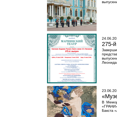
выпускни
24.06.20
275-й
Заверши
предста
выпускн
Леонида
23.06.20
«Муз
В Мемор
«ГРАНИ»
Бакста «