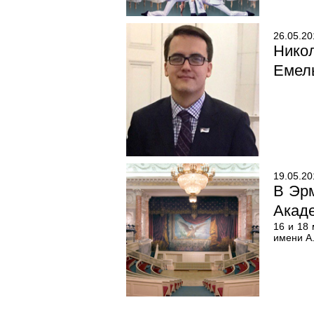
26.05.20
Нико
Емел
19.05.20
В Эр
Акад
16 и 18
имени А.