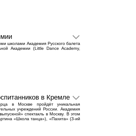
емии
ими школами Академия Русского балета
ой Академии (Little Dance Academy,
оспитанников в Кремле
орца в Москве пройдёт уникальная
тельных учреждений России. Академия
выпускной» спектакль в Москву. В этом
ртина «Школа танца»), «Пахита» (3-ий