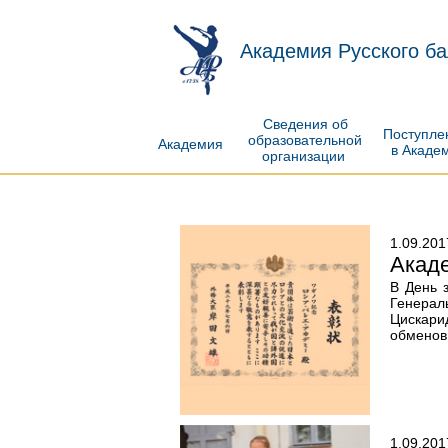
Академия Русского ба
Сведения об
Поступл
образовательной
Академия
в Акаде
организации
1.09.201
Акаде
В День 
Генерал
Цискари
обменов 
1.09.201