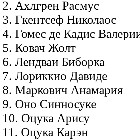
2. Ахлгрен Расмус
3. Гкентсеф Николаос
4. Гомес де Кадис Валери
5. Ковач Жолт
6. Лендваи Биборка
7. Лориккио Давиде
8. Маркович Анамария
9. Оно Синносуке
10. Оцука Арису
11. Оцука Карэн