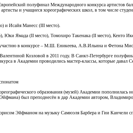
вропейский полуфинал Международного конкурса артистов балета 
 артисты и учащиеся хореографических школ, в том числе студ
) и Исайя Манесс (III место).
 Юки Ямада (II место), Томохиро Такенака (II место), Кенто Икеда
 участию в конкурсе – М.Ш. Еникеева, А.В.Ильина и Фетона Ми
алентиной Козловой в 2011 году. В Санкт-Петербурге полуфина
нкурса в Академии проводились мастер-классы, которые давал С
спонатом
ореографического образования (музей) Академии пополнилась 
.Эйфмана) был преподнесён в дар Академии автором, Владимиро
рисом Эйфманом на музыку Самюэля Барбера и Гии Канчели спе