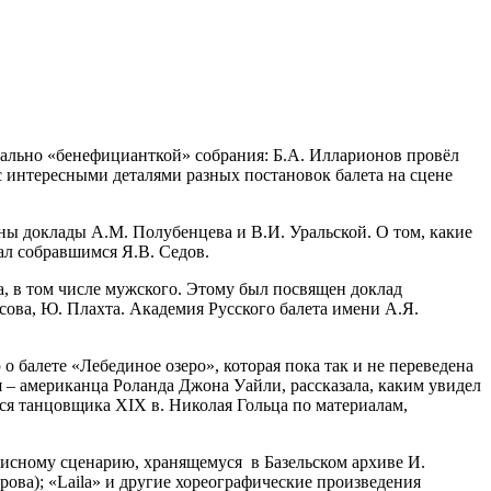
вально «бенефицианткой» собрания: Б.А. Илларионов провёл
 с интересными деталями разных постановок балета на сцене
ны доклады А.М. Полубенцева и В.И. Уральской. О том, какие
ал собравшимся Я.В. Седов.
а, в том числе мужского. Этому был посвящен доклад
асова, Ю. Плахта. Академия Русского балета имени А.Я.
о балете «Лебединое озеро», которая пока так и не переведена
ля – американца Роланда Джона Уайли, рассказала, каким увидел
ся танцовщика XIX в. Николая Гольца по материалам,
писному сценарию, хранящемуся в Базельском архиве И.
рова); «Laila» и другие хореографические произведения