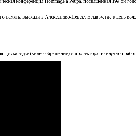
етическая конференция Hommage à Petipa, посвященная 199-ой г
о память, выехали в Александро-Невскую лавру, где в день ро
я Цискаридзе (видео-обращение) и проректора по научной рабо