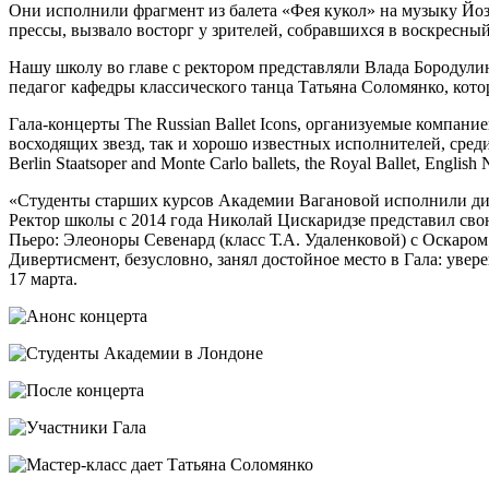
Они исполнили фрагмент из балета «Фея кукол» на музыку Йо
прессы, вызвало восторг у зрителей, собравшихся в воскресны
Нашу школу во главе с ректором представляли Влада Бородули
педагог кафедры классического танца Татьяна Соломянко, которая
Гала-концерты The Russian Ballet Icons, организуемые компани
восходящих звезд, так и хорошо известных исполнителей, сре
Berlin Staatsoper and Monte Carlo ballets, the Royal Ballet, English 
«Студенты старших курсов Академии Вагановой исполнили диве
Ректор школы с 2014 года Николай Цискаридзе представил свою
Пьеро: Элеоноры Севенард (класс Т.А. Удаленковой) с Оскаро
Дивертисмент, безусловно, занял достойное место в Гала: увер
17 марта.