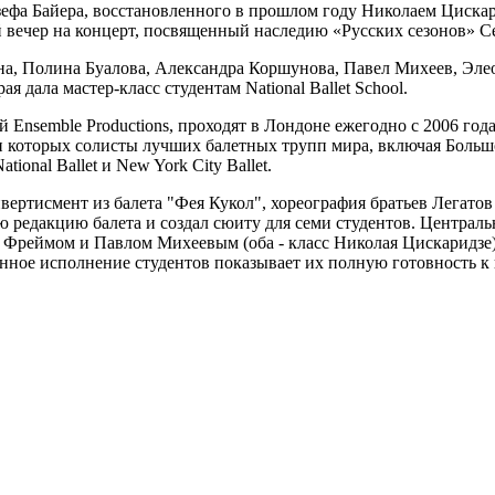
зефа Байера, восстановленного в прошлом году Николаем Циска
й вечер на концерт, посвященный наследию «Русских сезонов» С
на, Полина Буалова, Александра Коршунова, Павел Михеев, Эле
 дала мастер-класс студентам National Ballet School.
ей Ensemble Productions, проходят в Лондоне ежегодно с 2006 г
ди которых солисты лучших балетных трупп мира, включая Больш
National Ballet и New York City Ballet.
ртисмент из балета "Фея Кукол", хореография братьев Легатов
 редакцию балета и создал сюиту для семи студентов. Централь
м Фреймом и Павлом Михеевым (оба - класс Николая Цискаридзе)
енное исполнение студентов показывает их полную готовность к п