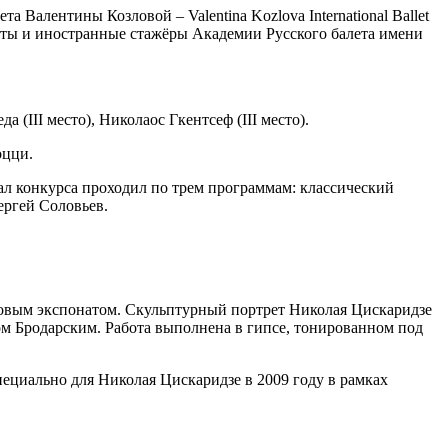
Валентины Козловой – Valentina Kozlova International Ballet
енты и иностранные стажёры Академии Русского балета имени
 (III место), Николаос Гкентсеф (III место).
оцци.
л конкурса проходил по трем программам: классический
ергей Соловьев.
новым экспонатом. Скульптурный портрет Николая Цискаридзе
м Бродарским. Работа выполнена в гипсе, тонированном под
циально для Николая Цискаридзе в 2009 году в рамках