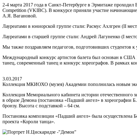
2-4 марта 2017 года в Санкт-Петербурге в Эрмитаже проходил Е
Competition (VKIBC). В конкурсе приняли участие начинающие
А.Я. Вагановой.
Лауреатами в юниорской группе стали: Расмус Ахлгрен (II место
Лауреатами в старшей группе стали: Андрей Лагуненко (I место),
Мы также поздравляем педагогов, подготовивших студентов к
Международный конкурс артистов балета был основан в США В
танец, современный танец и конкурс хореографов. В рамках ко
3.03.2017
Коллекция МКИОХО (музея) Академии пополнилась новым эк
Коллекция Мемориального кабинета истории отечественного х
в образе Демона (постановка «Падший ангел» в хореографии Б
бронзу. Высота с подставкой – 64 см.
Постановка композиции «Падший ангел» была осуществлена Бо
проекта «Короли танца».