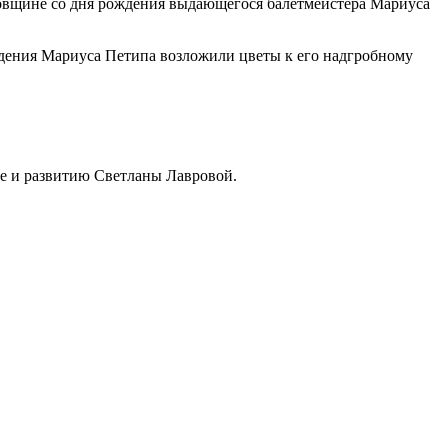
одовщине со дня рождения выдающегося балетмейстера Мариуса
ждения Мариуса Петипа возложили цветы к его надгробному
те и развитию Светланы Лавровой.