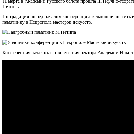
11 марта в Академии Русского балета прошла III Научно-теор
Петипа.
По традиции, перед началом конференции желающие почтить ег
памятнику в Некрополе мастеров искусств.
Конференция началась с приветствия ректора Академии Никола