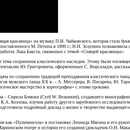
ая красавица» на музыку П.И. Чайковского, которая стала бук
 поставленного М. Петипа в 1890 г.; Н.Н. Зозулина познакомила
 работах Льва Бакста, связанных с темой «Спящей красавицы».
 тема сохранения классического наследия. Этому были посвяще
пектаклях Ю. Григоровича, оформленных С. Вирсаладзе, рассказ
адача по сохранению традиций преподавания классического танц
огов мужского танца XX в. – А. Мессерера, В. Писарева, Ю. Тар
ическое мастерство в хореографии» с этими уроками.
ра – Сирила Бомона (Cyril W. Beaumont), создавшего монографию 
а К.А. Козлова, изучив работу другого зарубежного исследовате
подготовила подробный доклад о жизни и творчестве выдающего
им как «Пульчинелла» в постановке Леонида Мясина и его руко
Мариинском театре и истории его создания (докладчик О.Н. Мака