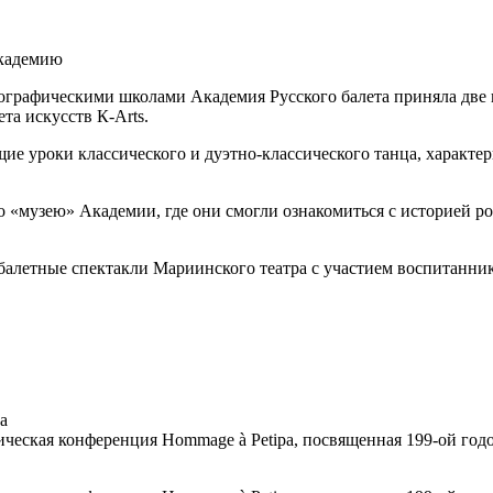
Академию
ографическими школами Академия Русского балета приняла две
та искусств К-Аrts.
 уроки классического и дуэтно-классического танца, характерн
о «музею» Академии, где они смогли ознакомиться с историей р
балетные спектакли Мариинского театра с участием воспитанни
a
етическая конференция Hommage à Petipa, посвященная 199-ой г