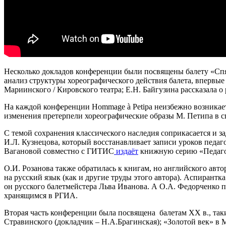
Несколько докладов конференции были посвящены балету «Спящ
анализ структуры хореографического действия балета, впервые
Мариинского / Кировского театра; Е.Н. Байгузина рассказала о
На каждой конференции Hommage à Petipa неизбежно возникает
изменения претерпели хореографические образы М. Петипа в с
С темой сохранения классического наследия соприкасается и з
И.Л. Кузнецова, который восстанавливает записи уроков педаг
Вагановой совместно с ГИТИС
издаёт
книжную серию «Педагог
О.И. Розанова также обратилась к книгам, но английского авто
на русский язык (как и другие труды этого автора). Аспирантк
он русского балетмейстера Льва Иванова. А О.А. Федорченко 
хранящимся в РГИА.
Вторая часть конференции была посвящена балетам XX в., так
Стравинского (докладчик – Н.А.Брагинская); «Золотой век» в 