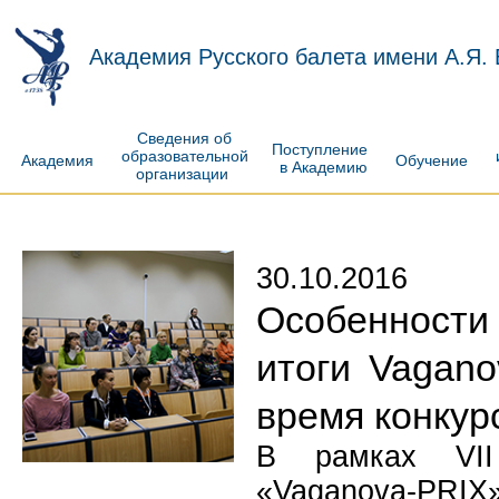
Академия Русского балета имени А.Я.
Сведения об
Поступление
образовательной
Академия
Обучение
в Академию
организации
30.10.2016
Особенности
итоги Vagan
время конкур
В рамках VII 
«Vaganova-PRIX