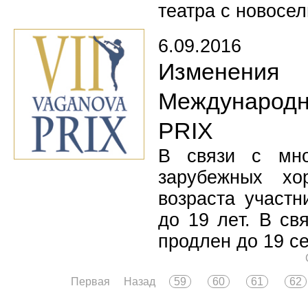
театра с новосел
6.09.2016
Изменения
Международно
PRIX
В связи с мно
зарубежных хо
возраста участн
до 19 лeт. В св
продлен до 19 се
Первая
Назад
59
60
61
62