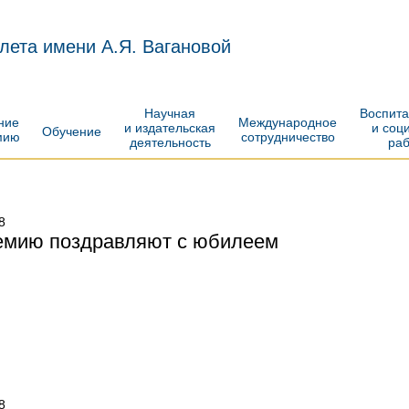
лета имени А.Я. Вагановой
Научная
Воспит
ение
Международное
и издательская
и соц
Обучение
мию
сотрудничество
деятельность
ра
8
емию поздравляют с юбилеем
8