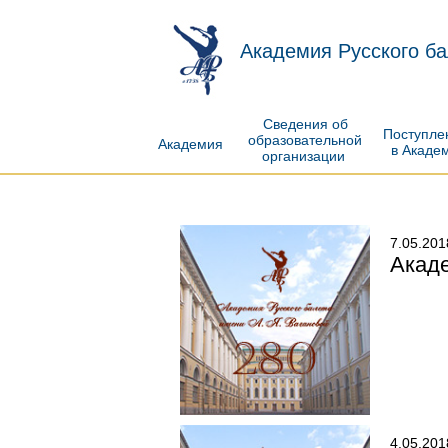
Академия Русского ба
Сведения об
Поступл
образовательной
Академия
в Акаде
организации
7.05.201
Акад
4.05.201