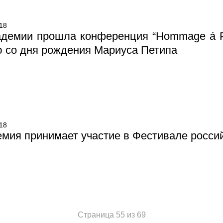
18
адемии прошла конференция “Hommage á Pe
 со дня рождения Мариуса Петипа
18
мия принимает участие в Фестивале росси
Страница 55 из 69