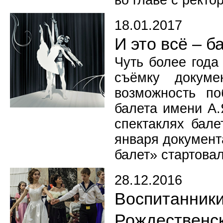
во главе с рект
18.01.2017
И это всё – б
Чуть более года
съёмку докуме
возможность по
балета имени А.
спектаклях бале
января документ
балет» стартова
28.12.2016
Воспитанн
Рождественск