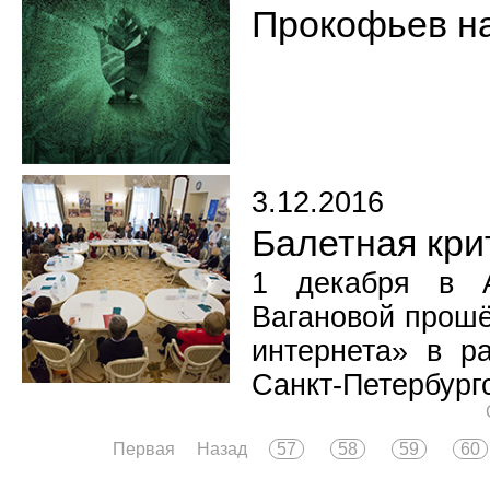
Прокофьев на
3.12.2016
Балетная кри
1 декабря в А
Вагановой прошё
интернета» в р
Санкт-Петербург
Первая
Назад
57
58
59
60