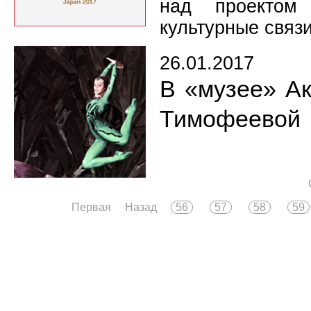
над проектом 
культурные связ
26.01.2017
В «музее» А
Тимофеевой
Первая
Назад
56
57
58
59