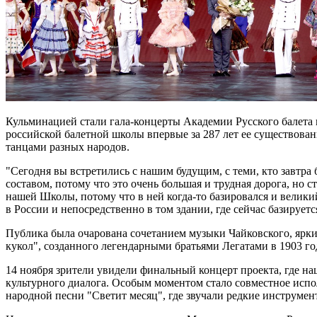
Кульминацией стали гала-концерты Академии Русского балета 
российской балетной школы впервые за 287 лет ее существова
танцами разных народов.
"Сегодня вы встретились с нашим будущим, с теми, кто завтра
составом, потому что это очень большая и трудная дорога, но 
нашей Школы, потому что в ней когда-то базировался и великий
в России и непосредственно в том здании, где сейчас базирует
Публика была очарована сочетанием музыки Чайковского, ярки
кукол", созданного легендарными братьями Легатами в 1903 го
14 ноября зрители увидели финальный концерт проекта, где н
культурного диалога. Особым моментом стало совместное исп
народной песни "Светит месяц", где звучали редкие инструмен