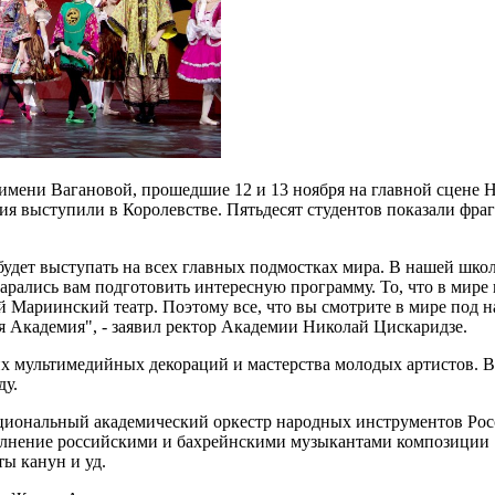
имени Вагановой, прошедшие 12 и 13 ноября на главной сцене 
ния выступили в Королевстве. Пятьдесят студентов показали фр
 будет выступать на всех главных подмостках мира. В нашей шко
старались вам подготовить интересную программу. То, что в мире
 Мариинский театр. Поэтому все, что вы смотрите в мире под наз
ся Академия", - заявил ректор Академии Николай Цискаридзе.
х мультимедийных декораций и мастерства молодых артистов. В
ду.
ациональный академический оркестр народных инструментов Рос
олнение российскими и бахрейнскими музыкантами композиции "
ты канун и уд.