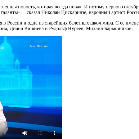
венная новость, которая всегда нова». И потому первого октября,
таланты», – сказал Николай Цискаридзе, народный артист Росси
 в России и одна из старейших балетных школ мира. С ее имене
кина, Диана Вишнёва и Рудольф Нуреев, Михаил Барышников.