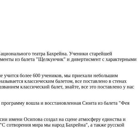
Национального театра Бахрейна. Ученики старейшей
агменты из балета "Щелкунчик" и дивертисмент с характерными
ле учится более 600 учеников, мы приехали небольшим
 называется классическим балетом, все поставлено в стенах
ванием классический балет, знайте, все это поставлено у нас
 программу вошла и восстановленная Сюита из балета "Фея
сии имени Осипова создал на сцене атмосферу единства и
С сотворения мира мы народ Бахрейна", а также русской