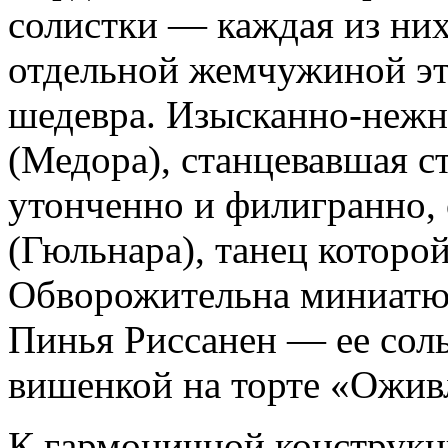
солистки — каждая из ни
отдельной жемчужиной эт
шедевра. Изысканно-нежн
(Медора), станцевавшая 
утонченно и филигранно,
(Гюльнара), танец которой
Обворожительна миниатю
Пинья Риссанен — ее сол
вишенкой на торте «Ожив
К гармоничной конструкци