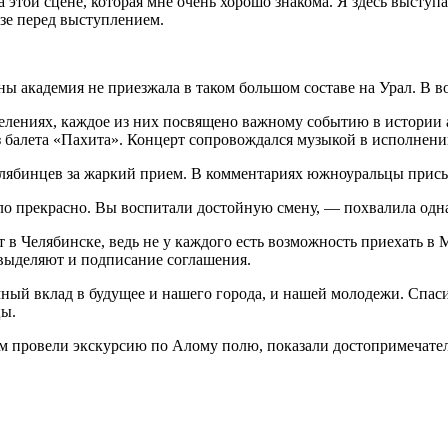
 этой сцене, которая мне очень хорошо знакома. Я здесь выступа
зе перед выступлением.
ны академия не приезжала в таком большом составе на Урал. В 
лениях, каждое из них посвящено важному событию в истории а
 балета «Пахита». Концерт сопровождался музыкой в исполнении
елябинцев за жаркий прием. В комментариях южноуральцы присы
ло прекрасно. Вы воспитали достойную смену, — похвалила одна
 в Челябинске, ведь не у каждого есть возможность приехать в
 выделяют и подписание соглашения.
мный вклад в будущее и нашего города, и нашей молодежи. Спас
цы.
 провели экскурсию по Алому полю, показали достопримечател