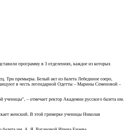
тавили программу в 3 отделениях, каждое из которых
ец. Три премьеры. Белый акт из балета Лебединое озеро,
 танцуют в честь легендарной Одетты – Марины Семеновой –
ой ученицы", – отмечает ректор Академии русского балета им.
скает женский. В этой гримерке ученицы Николая
о балета им. А. Я. Вагановой Ирина Енаева.