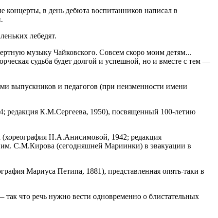
е концерты, в день дебюта воспитанников написал в
.
леньких лебедят.
мертную музыку Чайковского. Совсем скоро моим детям...
рческая судьба будет долгой и успешной, но и вместе с тем —
нами выпускников и педагогов (при неизменности имени
4; редакция К.М.Сергеева, 1950), посвященный 100-летию
а (хореография Н.А.Анисимовой, 1942; редакция
а им. С.М.Кирова (сегодняшней Мариинки) в эвакуации в
ография Мариуса Петипа, 1881), представленная опять-таки в
— так что речь нужно вести одновременно о блистательных