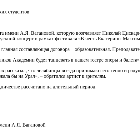
ких студентов
та имени А.Я. Вагановой, которую возглавляет Николай Цискар
пускной концерт в рамках фестиваля «В честь Екатерины Максим
о главная составляющая договора – образовательная. Преподава
ников Академии будет танцевать в нашем театре оперы и балета»
 рассказал, что челябинцы всегда принимают его тепло и радуш
ала бы на Урал», – обратился артист к зрителям.
дничестве рассчитано на длительный период.
мени А.Я. Вагановой