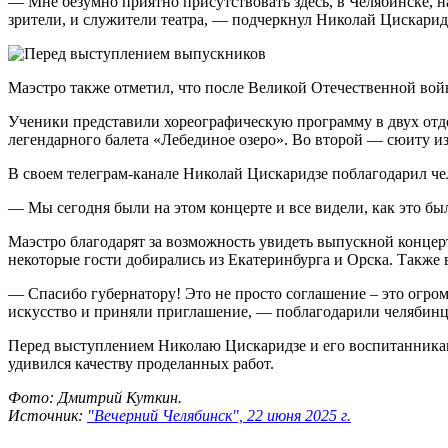
— Мне безумно приятно присутствовать здесь, в Челябинске, на
зрители, и служители театра, — подчеркнул Николай Цискарид
Маэстро также отметил, что после Великой Отечественной вой
Ученики представили хореографическую программу в двух отде
легендарного балета «Лебединое озеро». Во второй — сюиту из
В своем телеграм-канале Николай Цискаридзе поблагодарил ч
— Мы сегодня были на этом концерте и все видели, как это бы
Маэстро благодарят за возможность увидеть выпускной концерт
некоторые гости добирались из Екатеринбурга и Орска. Также
— Спасибо губернатору! Это не просто соглашение – это огро
искусство и приняли приглашение, — поблагодарили челябин
Перед выступлением Николаю Цискаридзе и его воспитанникам
удивился качеству проделанных работ.
Фото: Дмитрий Куткин.
Источник:
"Вечерний Челябинск", 22 июня 2025 г.