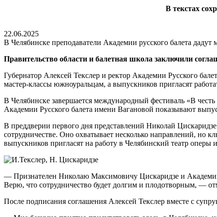
В текстах сох
22.06.2025
В Челябинске преподаватели Академии русского балета дадут 
Правительство области и балетная школа заключили согла
Губернатор Алексей Текслер и ректор Академии Русского бале
мастер-классы южноуральцам, а выпускников пригласят работат
В Челябинске завершается международный фестиваль «В чест
Академии Русского балета имени Вагановой показывают выпу
В преддверии первого дня представлений Николай Цискаридзе 
сотрудничестве. Оно охватывает несколько направлений, но к
выпускников пригласят на работу в Челябинский театр оперы и
— Признателен Николаю Максимовичу Цискаридзе и Академии р
Верю, что сотрудничество будет долгим и плодотворным, — от
После подписания соглашения Алексей Текслер вместе с супру