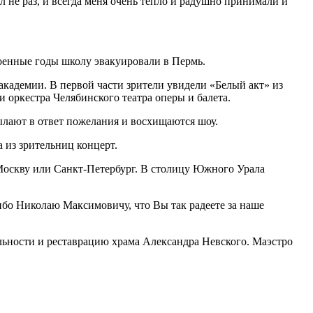
л не раз, и всегда меня очень тепло и радушно принимали и
военные годы школу эвакуировали в Пермь.
кадемии. В первой части зрители увидели «Белый акт» из
 оркестра Челябинского театра оперы и балета.
лают в ответ пожелания и восхищаются шоу.
 из зрительниц концерт.
 Москву или Санкт-Петербург. В столицу Южного Урала
ибо Николаю Максимовичу, что Вы так радеете за наше
ьности и реставрацию храма Александра Невского. Маэстро