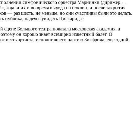
в исполнении симфонического оркестра Мариинки (дирижер —
, ждали их и во время выхода на поклон, и после закрытия
ов — раз шесть, не меньше, но они счастливы были это делать.
сь публика, надеясь увидеть Цискаридзе.
й сцене Большого театра показала московская академия, а
поэтому он хорошо знает всемирно известный балет. О
ют взять артиста, исполнившего партию Зигфрида, еще одной