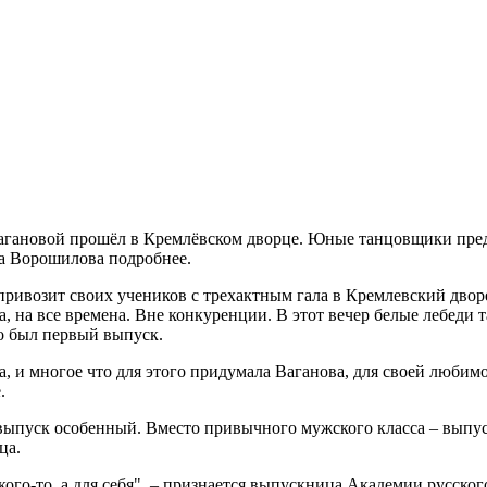
агановой прошёл в Кремлёвском дворце. Юные танцовщики предс
а Ворошилова подробнее.
, привозит своих учеников с трехактным гала в Кремлевский двор
, на все времена. Вне конкуренции. В этот вечер белые лебеди
то был первый выпуск.
а, и многое что для этого придумала Ваганова, для своей любим
.
 выпуск особенный. Вместо привычного мужского класса – выпу
ца.
кого-то, а для себя", – признается выпускница Академии русског