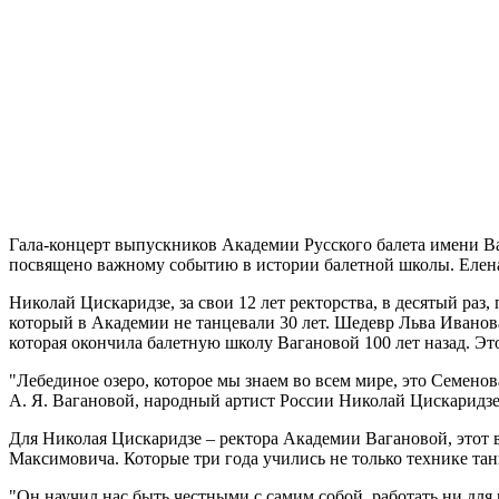
Гала-концерт выпускников Академии Русского балета имени В
посвящено важному событию в истории балетной школы. Елен
Николай Цискаридзе, за свои 12 лет ректорства, в десятый раз
который в Академии не танцевали 30 лет. Шедевр Льва Иванова
которая окончила балетную школу Вагановой 100 лет назад. Э
"Лебединое озеро, которое мы знаем во всем мире, это Семенов
А. Я. Вагановой, народный артист России Николай Цискаридзе
Для Николая Цискаридзе – ректора Академии Вагановой, этот
Максимовича. Которые три года учились не только технике тан
"Он научил нас быть честными с самим собой, работать ни для 