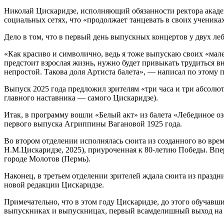
Николай Цискаридзе, исполняющий обязанности ректора академ
социальных сетях, что «продолжает танцевать в своих ученика
Дело в том, что в первый день выпускных концертов у двух ле
«Как красиво и символично, ведь я тоже выпускаю своих «мале
предстоит взрослая жизнь, нужно будет привыкать трудиться в
непростой. Такова доля Артиста балета», — написал по этому
Выпуск 2025 года предложил зрителям «три часа и три абсолю
главного наставника — самого Цискаридзе).
Итак, в программу вошли «Белый акт» из балета «Лебединое оз
первого выпуска Агриппины Вагановой 1925 года.
Во втором отделении исполнялась сюита из созданного во вре
Н.М.Цискаридзе, 2025), приуроченная к 80-летию Победы. Впе
городе Молотов (Пермь).
Наконец, в третьем отделении зрителей ждала сюита из праздн
новой редакции Цискаридзе.
Примечательно, что в этом году Цискаридзе, до этого обучав
выпускниках и выпускницах, первый всамделишный выход на 