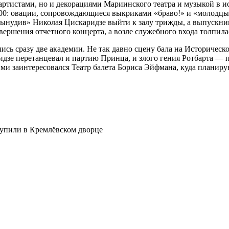
о артистами, но и декорациями Мариинского театра и музыкой 
00: овации, сопровождающиеся выкриками «браво!» и «молодцы!»
вынудив» Николая Цискаридзе выйти к залу трижды, а выпускник
вершения отчетного концерта, а возле служебного входа толпила
ись сразу две академии. Не так давно сцену бала на Историческо
идзе перетанцевал и партию Принца, и злого гения Ротбарта — 
и заинтересовался Театр балета Бориса Эйфмана, куда планиру
упили в Кремлёвском дворце