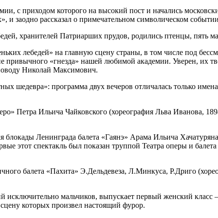
ии, с приходом которого на высокий пост и начались московски
х», и заодно рассказал о примечательном символическом событии
бедей, хранителей Патриарших прудов, родились птенцы, пять ма
ньких лебедей» на главную сцену страны, в том числе под бесс
не привычного «гнезда» нашей любимой академии. Уверен, их тво
 поводу Николай Максимович.
тных шедевра»: программа двух вечеров отличалась только име
еро» Петра Ильича Чайковского (хореография Льва Иванова, 189
мя блокады Ленинграда балета «Гаянэ» Арама Ильича Хачатурян
рвые этот спектакль был показан труппой Театра оперы и балет
ичного балета «Пахита» Э.Дельдевеза, Л.Минкуса, Р.Дриго (хоре
ший исключительно мальчиков, выпускает первый женский класс 
сцену которых произвел настоящий фурор.