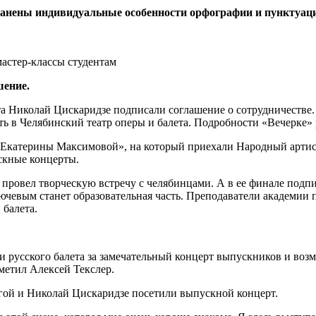
ранены индивидуальные особенности орфографии и пунктуац
мастер-классы студентам
шение.
та Николай Цискаридзе подписали соглашение о сотрудничестве
ь в Челябинский театр оперы и балета. Подробности «Вечерке» 
ь Екатерины Максимовой», на который приехали Народный арти
скные концерты.
провел творческую встречу с челябинцами. А в ее финале подпи
лючевым станет образовательная часть. Преподаватели академии
 балета.
усского балета за замечательный концерт выпускников и возмо
метил Алексей Текслер.
гой и Николай Цискаридзе посетили выпускной концерт.