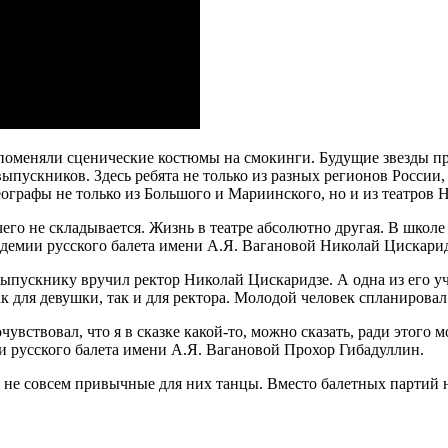
 поменяли сценические костюмы на смокинги. Будущие звезды п
пускников. Здесь ребята не только из разных регионов России,
ографы не только из Большого и Мариинского, но и из театров 
ичего не складывается. Жизнь в театре абсолютно другая. В школе
демии русского балета имени А.Я. Вагановой Николай Цискарид
ускнику вручил ректор Николай Цискаридзе. А одна из его уче
 для девушки, так и для ректора. Молодой человек спланировал 
почувствовал, что я в сказке какой-то, можно сказать, ради это
 русского балета имени А.Я. Вагановой Прохор Гибадуллин.
и не совсем привычные для них танцы. Вместо балетных партий 