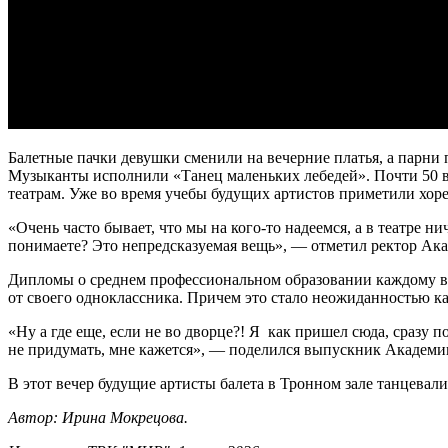
Балетные пачки девушки сменили на вечерние платья, а парни
Музыканты исполнили «Танец маленьких лебедей». Почти 50 вы
театрам. Уже во время учебы будущих артистов приметили хоре
«Очень часто бывает, что мы на кого-то надеемся, а в театре н
понимаете? Это непредсказуемая вещь», — отметил ректор Ака
Дипломы о среднем профессиональном образовании каждому вып
от своего одноклассника. Причем это стало неожиданностью как
«Ну а где еще, если не во дворце?! Я как пришел сюда, сразу 
не придумать, мне кажется», — поделился выпускник Академии
В этот вечер будущие артисты балета в Тронном зале танцевал
Автор: Ирина Мокрецова.