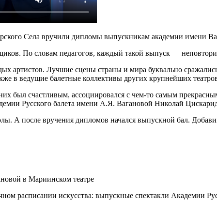
Царского Села вручили дипломы выпускникам академии имени Ва
щиков. По словам педагогов, каждый такой выпуск — неповтори
ых артистов. Лучшие сцены страны и мира буквально сражались
кже в ведущие балетные коллективы других крупнейших театров
 них был счастливым, ассоциировался с чем-то самым прекрасным.
адемии Русского балета имени А.Я. Вагановой Николай Цискарид
лы. А после вручения дипломов начался выпускной бал. Добав
ановой в Мариинском театре
чном расписании искусства: выпускные спектакли Академии Русс