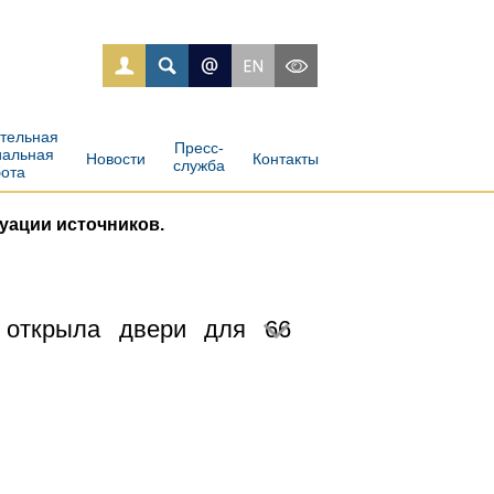
ательная
Пресс-
иальная
Новости
Контакты
служба
бота
уации источников.
 открыла двери для 66