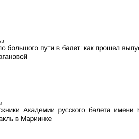
23
о большого пути в балет: как прошел выпу
агановой
3
скники Академии русского балета имени 
акль в Мариинке