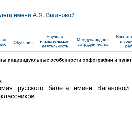
лета имени А.Я. Вагановой
Научная
Воспит
ение
Международное
и издательская
и соц
Обучение
мию
сотрудничество
деятельность
ра
ены индивидуальные особенности орфографии и пункт
3
емия русского балета имени Вагановой
оклассников