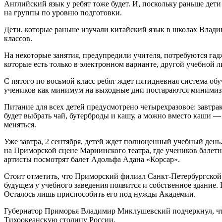
Английский язык у ребят тоже будет. И, поскольку раньше дети
на группы по уровню подготовки.
Дети, которые раньше изучали китайский язык в школах Владив
классов.
На некоторые занятия, предупредили учителя, потребуются га
которые есть только в электронном варианте, другой учебной л
С пятого по восьмой класс ребят ждет пятидневная система обу
учеников как минимум на выходные дни постараются минимизир
Питание для всех детей предусмотрено четырехразовое: завтра
будет выбрать чай, бутерброды и кашу, а можно вместо каши —
меняться.
Уже завтра, 2 сентября, детей ждет полноценный учебный день.
на Приморской сцене Мариинского театра, где учеников балетн
артисты посмотрят балет Адольфа Адана «Корсар».
Стоит отметить, что Приморский филиал Санкт-Петербургской
будущем у учебного заведения появится и собственное здание
Осталось лишь приспособить его под нужды Академии.
Губернатор Приморья Владимир Миклушевский подчеркнул, чт
Тихоокеанскую столицу России.