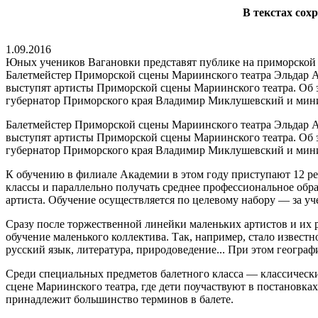
В текстах сох
1.09.2016
Юных учеников Вагановки представят публике на приморской 
Балетмейстер Приморской сцены Мариинского театра Эльдар Ал
выступят артисты Приморской сцены Мариинского театра. Об 
губернатор Приморского края Владимир Миклушевский и мини
Балетмейстер Приморской сцены Мариинского театра Эльдар Ал
выступят артисты Приморской сцены Мариинского театра. Об 
губернатор Приморского края Владимир Миклушевский и мини
К обучению в филиале Академии в этом году приступают 12 реб
классы и параллельно получать среднее профессиональное обр
артиста. Обучение осуществляется по целевому набору — за уч
Сразу после торжественной линейки маленьких артистов и их р
обучение маленького коллектива. Так, например, стало известн
русский язык, литература, природоведение... При этом географ
Среди специальных предметов балетного класса — классический
сцене Мариинского театра, где дети поучаствуют в постановка
принадлежит большинство терминов в балете.