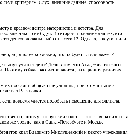
по семи критериям. Слух, внешние данные, способность
мотр в краевом центре материнства и детства. Для
больше никого не будут. Во второй половине дня тех, кто
претендентов должны выбрать всего 12. Однако, как уточнили
но, но, вполне возможно, что их будет 13 или даже 14.
е станут учиться дети? Дело в том, что Академия русского
а. Поэтому сейчас рассматриваются два варианта развития
ам их поселят в общежитие училища, при этом питание
ет филиал Вагановки.
 если вовремя удастся подобрать помещение для филиала.
чественно, потому что русский балет — это главная визитная
таком же уровне, как в Санкт-Петербурге и Москве.
бернатор края Владимир Миклушевский и ректор учреждения