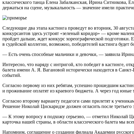
классического танца Елена Забалканская, Ирина Ситникова, Ел
держаться на сцене, музыкальность — значение имели практич
Следующие два этапа кастинга проведут во вторник, 30 август
конкурсантов здесь устроят «зеленый коридор» — кроме малень
пройдет дальше, ждет конкурс хореографической подготовки. Е
в судейской коллегии, возможно, победителей кастинга будет б
— Есть очень способные мальчики и девочки, — заявила Ирина С
Интересно, что наряду с интригой, кто победит в кастинге, от
балета имени А. Я. Вагановой исторически находится в Санкт-
событий.
Согласно первому из них ребятам, успешно прошедшим кастинг
и проживание оплатят из краевого бюджета. А через год юные 
Согласно второму варианту педагоги сами прилетят к ученикам
Решение Николай Цискаридзе должен огласить после третьего э
— К этому вопросу я подхожу серьезно, — отметил Николай Цис
карточка нашей страны, в области классического балета мы все
Напомним, соглашение о создании филиала Академии русског