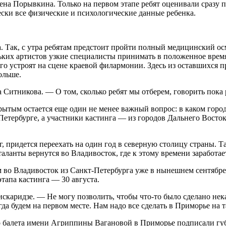
ена Порывкина. Только на первом этапе ребят оценивали сразу 
ески все физические и психологические данные ребенка.
а. Так, с утра ребятам предстоит пройти полный медицинский ос
ких артистов узкие специалисты принимать в положенное время 
го устроят на сцене краевой филармонии. Здесь из оставшихся 
ольше.
итникова. — О том, сколько ребят мы отберем, говорить пока ра
крытым остается еще один не менее важный вопрос: в каком город
Петербурге, а участники кастинга — из городов Дальнего Восток
, придется переехать на один год в северную столицу страны. Т
таланты вернутся во Владивосток, где к этому времени заработа
 во Владивосток из Санкт-Петербурга уже в нынешнем сентябре,
тапа кастинга — 30 августа.
каридзе. — Не могу позволить, чтобы что-то было сделано нека
гда будем на первом месте. Нам надо все сделать в Приморье на 
о балета имени Агриппины Вагановой в Приморье подписали гу