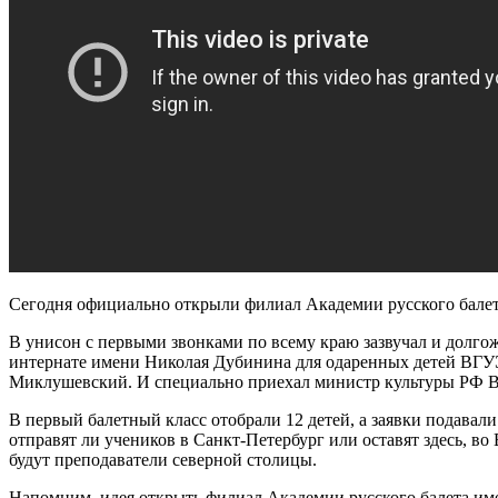
Сегодня официально открыли филиал Академии русского бале
В унисон с первыми звонками по всему краю зазвучал и долг
интернате имени Николая Дубинина для одаренных детей ВГУ
Миклушевский. И специально приехал министр культуры РФ 
В первый балетный класс отобрали 12 детей, а заявки подавал
отправят ли учеников в Санкт-Петербург или оставят здесь, в
будут преподаватели северной столицы.
Напомним, идея открыть филиал Академии русского балета им