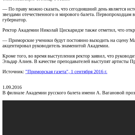
— По праву можно сказать, что сегодняшний день является и
звездами отечественного и мирового балета. Первопроходцам вс
губернатор.
Ректор Академии Николай Цискаридзе также отметил, что отк
— Приморские ученики будут постоянно выходить на сцену Мар
акцентировал руководитель знаменитой Академии.
Кроме того, во время выступления ректор заявил, что руково
Эльдар Алиев. В качестве преподавателей выступят артисты П
Источник:
"Приморская газета", 1 сентября 2016 г.
1.09.2016
В филиале Академии русского балета имени А. Вагановой про