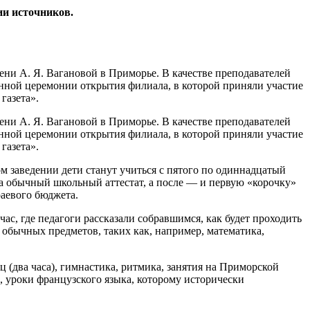
ии источников.
ни А. Я. Вагановой в Приморье. В качестве преподавателей
нной церемонии открытия филиала, в которой приняли участие
газета».
ни А. Я. Вагановой в Приморье. В качестве преподавателей
нной церемонии открытия филиала, в которой приняли участие
газета».
м заведении дети станут учиться с пятого по одиннадцатый
ла обычный школьный аттестат, а после — и первую «корочку»
раевого бюджета.
с, где педагоги рассказали собравшимся, как будет проходить
х обычных предметов, таких как, например, математика,
 (два часа), гимнастика, ритмика, занятия на Приморской
, уроки французского языка, которому исторически