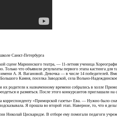
 школе Санкт-Петербурга
кой сцене Мариинского театра, — 11-летняя ученица Хореограф
. Только что объявили результаты первого этапа кастинга для т
ени А. Я. Вагановой. Девочка — в числе 14 победителей. Вмест
, Большого Камня, поселка Заводской, села Вольно-Надеждинское
ята и их родители к назначенному времени собрались в холле П
еодеться и размяться. После этого конкурсантов приглашали на 
а корреспонденту «Приморской газеты» Ева. — Нужно было сначал
подсказывала. Я прошла во второй этап. Наверное, то, что я дела
и Николай Цискаридзе. В отборе ему помогали педагоги учрежд