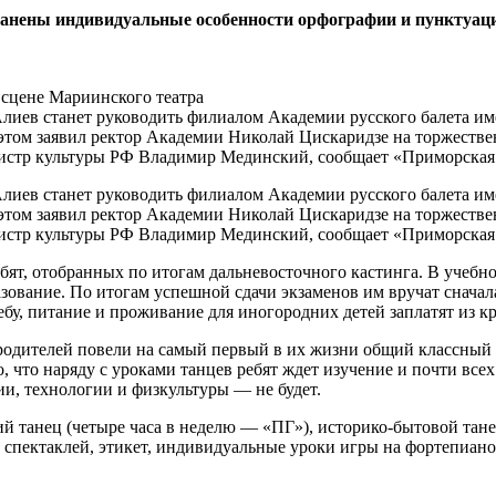
ранены индивидуальные особенности орфографии и пунктуац
сцене Мариинского театра
иев станет руководить филиалом Академии русского балета име
этом заявил ректор Академии Николай Цискаридзе на торжестве
стр культуры РФ Владимир Мединский, сообщает «Приморская 
иев станет руководить филиалом Академии русского балета име
этом заявил ректор Академии Николай Цискаридзе на торжестве
стр культуры РФ Владимир Мединский, сообщает «Приморская 
ят, отобранных по итогам дальневосточного кастинга. В учебно
азование. По итогам успешной сдачи экзаменов им вручат снача
ебу, питание и проживание для иногородних детей заплатят из к
одителей повели на самый первый в их жизни общий классный ча
о, что наряду с уроками танцев ребят ждет изучение и почти все
ии, технологии и физкультуры — не будет.
 танец (четыре часа в неделю — «ПГ»), историко-бытовой танец
х спектаклей, этикет, индивидуальные уроки игры на фортепиано