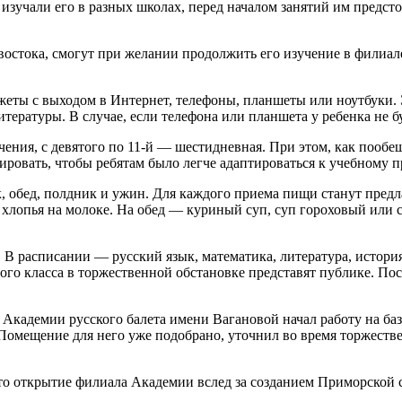
 изучали его в разных школах, перед началом занятий им предст
остока, смогут при желании продолжить его изучение в филиале
джеты с выходом в Интернет, телефоны, планшеты или ноутбуки.
итературы. В случае, если телефона или планшета у ребенка не б
чения, с девятого по 11-й — шестидневная. При этом, как пообе
овать, чтобы ребятам было легче адаптироваться к учебному п
к, обед, полдник и ужин. Для каждого приема пищи станут предл
 хлопья на молоке. На обед — куриный суп, суп гороховый или 
 В расписании — русский язык, математика, литература, история
ого класса в торжественной обстановке представят публике. По
 Академии русского балета имени Вагановой начал работу на б
. Помещение для него уже подобрано, уточнил во время торжес
о открытие филиала Академии вслед за созданием Приморской 