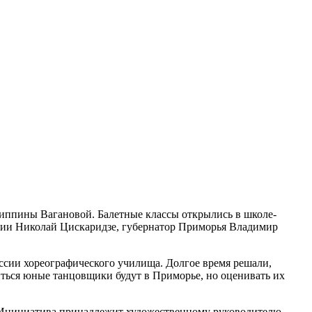
риппины Вагановой. Балетные классы открылись в школе-
мии Николай Цискаридзе, губернатор Приморья Владимир
оссии хореографического училища. Долгое время решали,
читься юные танцовщики будут в Приморье, но оценивать их
. Инициатива принадлежит художественному руководителю