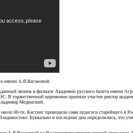
та имени А.Я.Вагановой.
ожданный звонок в филиале Академии русского балета имени Аг
ЭС. В торжественной церемонии приняли участие ректор акаде
Владимир Мединский.
и около 60-ти. Кастинг проводили сами педагоги старейшего в Р
о Владивостоке. Буквально в последние дни определились, что у
ени А.Я.Вагановой во Владивостоке пришла весной этого года