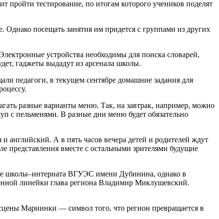
оит пройти тестирование, по итогам которого учеников поделят
. Однако посещать занятия им придется с группами из других
 Электронные устройства необходимы для поиска словарей,
удет, гаджеты выдадут из арсенала школы.
щали педагоги, в текущем сентябре домашние задания для
роцессу.
агать разные варианты меню. Так, на завтрак, например, можно
суп с пельменями. В разные дни меню будет обязательно
 и английский. А в пять часов вечера детей и родителей ждут
сле представления вместе с остальными зрителями будущие
азе школы–интерната ВГУЭС имени Дубинина, однако в
твенной линейки глава региона Владимир Миклушевский.
сцены Мариинки — символ того, что регион превращается в