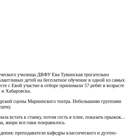
ического училища ДВФУ Ева Тувинская трогательно
алантливых детей на бесплатное обучение в одной из самых
е с Евой участие в отборе принимали 57 ребят в возрасте
 и Хабаровска.
риморской сцены Мариинского театра. Небольшими группами
сцену.
а встать к станку, потом сесть в плие, показать прыжок...
ла, жюри все-таки понравилось.
ения: преподаватели кафедры классического и дуэтно-