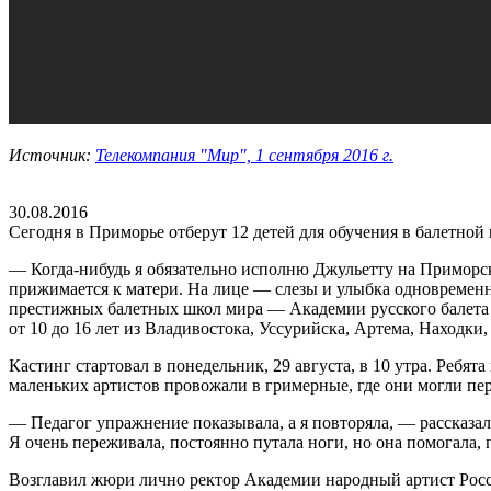
Источник:
Телекомпания "Мир", 1 сентября 2016 г.
30.08.2016
Сегодня в Приморье отберут 12 детей для обучения в балетной
— Когда-нибудь я обязательно исполню Джульетту на Приморс
прижимается к матери. На лице — слезы и улыбка одновременно
престижных балетных школ мира — Академии русского балета им
от 10 до 16 лет из Владивостока, Уссурийска, Артема, Находки
Кастинг стартовал в понедельник, 29 августа, в 10 утра. Реб
маленьких артистов провожали в гримерные, где они могли пер
— Педагог упражнение показывала, а я повторяла, — рассказал
Я очень переживала, постоянно путала ноги, но она помогала, 
Возглавил жюри лично ректор Академии народный артист Росси