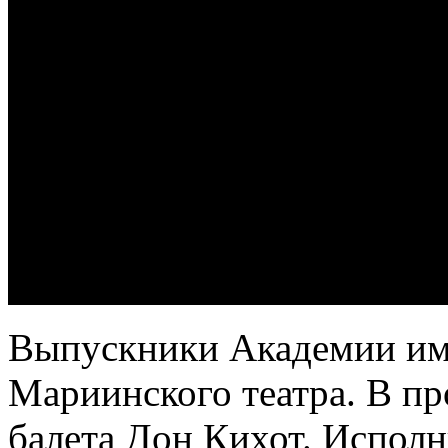
Выпускники Академии име
Мариинского театра. В п
балета Дон Кихот. Исполн