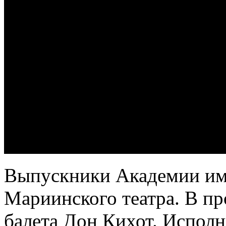
Выпускники Академии име
Мариинского театра. В п
балета Дон Кихот. Исполн