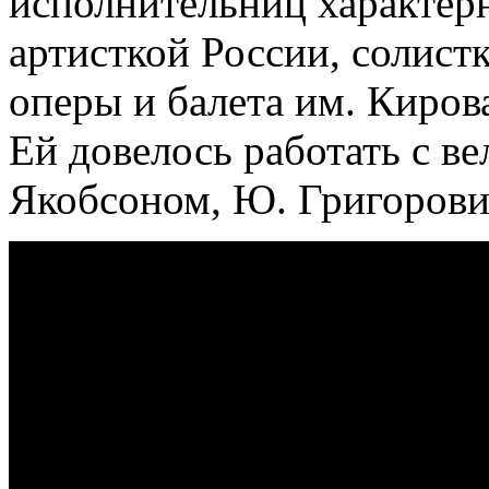
исполнительниц характер
артисткой России, солист
оперы и балета им. Киров
Ей довелось работать с в
Якобсоном, Ю. Григорови