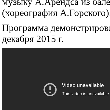
музыку А.Арендса из бал
(хореография А.Горского)
Программа демонстрирова
декабря 2015 г.