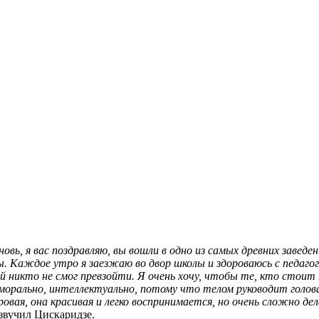
овь, я вас поздравляю, вы вошли в одно из самых древних завед
. Каждое утро я заезжаю во двор школы и здороваюсь с педагого
рый никто не смог превзойти. Я очень хочу, чтобы те, кто сто
 морально, интеллектуально, потому что телом руководит голова
вая, она красивая и легко воспринимается, но очень сложно дел
вучил Цискаридзе.